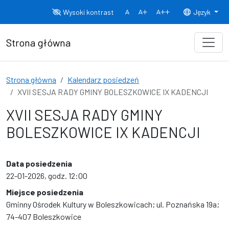
Przejdź do treści
Wysoki kontrast
Język
Normalny rozmiar czcionki
Rozmiar czcionki 150%
Rozmiar czcionki
Strona główna
Strona główna
Kalendarz posiedzeń
XVII SESJA RADY GMINY BOLESZKOWICE IX KADENCJI
XVII SESJA RADY GMINY
BOLESZKOWICE IX KADENCJI
Data posiedzenia
22-01-2026, godz. 12:00
Miejsce posiedzenia
Gminny Ośrodek Kultury w Boleszkowicach; ul. Poznańska 19a;
74-407 Boleszkowice